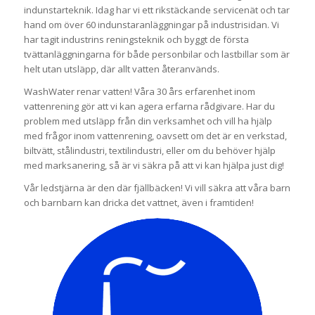
indunstarteknik. Idag har vi ett rikstäckande servicenät och tar
hand om över 60 indunstaranläggningar på industrisidan. Vi
har tagit industrins reningsteknik och byggt de första
tvättanläggningarna för både personbilar och lastbillar som är
helt utan utsläpp, där allt vatten återanvänds.
WashWater renar vatten! Våra 30 års erfarenhet inom
vattenrening gör att vi kan agera erfarna rådgivare. Har du
problem med utsläpp från din verksamhet och vill ha hjälp
med frågor inom vattenrening, oavsett om det är en verkstad,
biltvätt, stålindustri, textilindustri, eller om du behöver hjälp
med marksanering, så är vi säkra på att vi kan hjälpa just dig!
Vår ledstjärna är den där fjällbäcken! Vi vill säkra att våra barn
och barnbarn kan dricka det vattnet, även i framtiden!